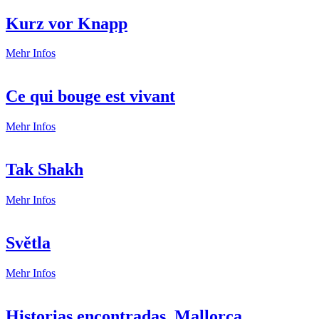
la
Carte
Kurz vor Knapp
Kurz
Mehr Infos
vor
Knapp
Ce qui bouge est vivant
Ce
Mehr Infos
qui
bouge
est
Tak Shakh
vivant
Tak
Mehr Infos
Shakh
Světla
Světla
Mehr Infos
Historias encontradas, Mallorca